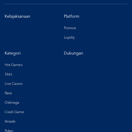
Kebijaksanaan
Platform
Promosi
Loyalty
Kategori
Dukungan
Hot Games
Slots
Live Casino
Race
Olahraga
Crash Game
Arcade
Poker