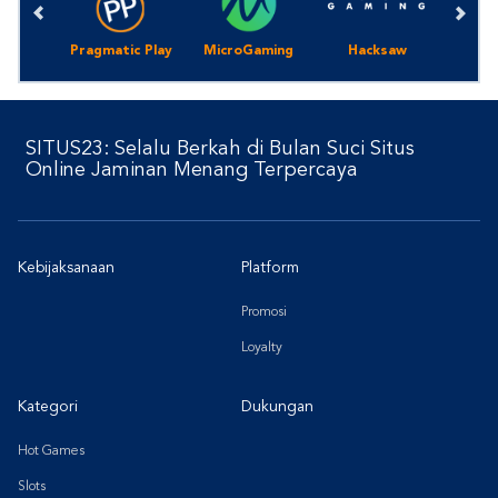
Pragmatic Play
MicroGaming
Hacksaw
King
SITUS23: Selalu Berkah di Bulan Suci Situs
Online Jaminan Menang Terpercaya
Kebijaksanaan
Platform
Promosi
Loyalty
Kategori
Dukungan
Hot Games
Slots