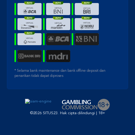
* Selama bank maintenance dan bank offline deposit dan
penarikan tidak dapat diproses
©2026 SITUS23. Hak cipta dilindungi | 18+