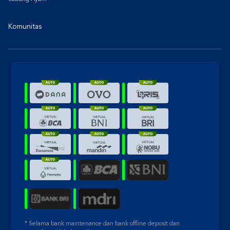
Komunitas
* Selama bank maintenance dan bank offline deposit dan