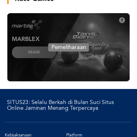
MARBLEX
MAIN
SITUS23: Selalu Berkah di Bulan Suci Situs
Online Jaminan Menang Terpercaya
Kebijaksanaan
Platform